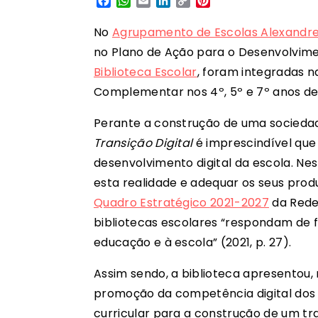
Facebook
WhatsApp
Email
LinkedIn
Copy
Pinterest
Link
No
Agrupamento de Escolas Alexandre
no Plano de Ação para o Desenvolvimen
Biblioteca Escolar
, foram integradas 
Complementar nos 4º, 5º e 7º anos de
Perante a construção de uma sociedad
Transição Digital
é imprescindível que
desenvolvimento digital da escola. Nes
esta realidade e adequar os seus produ
Quadro Estratégico 2021-2027
da Rede 
bibliotecas escolares “respondam de f
educação e à escola” (2021, p. 27).
Assim sendo, a biblioteca apresentou
promoção da competência digital dos 
curricular para a construção de um tr