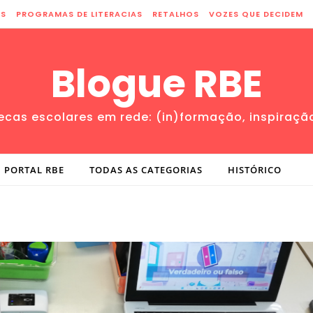
ES
PROGRAMAS DE LITERACIAS
RETALHOS
VOZES QUE DECIDEM
Blogue RBE
tecas escolares em rede: (in)formação, inspiraçã
PORTAL RBE
TODAS AS CATEGORIAS
HISTÓRICO