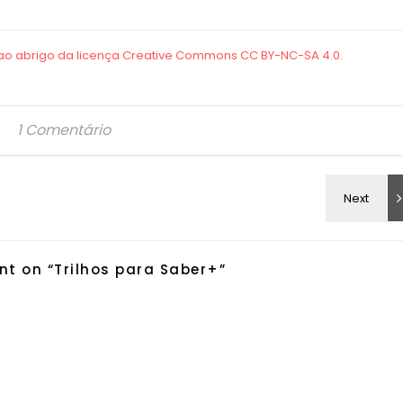
1 Comentário
t on “
Trilhos para Saber+
”