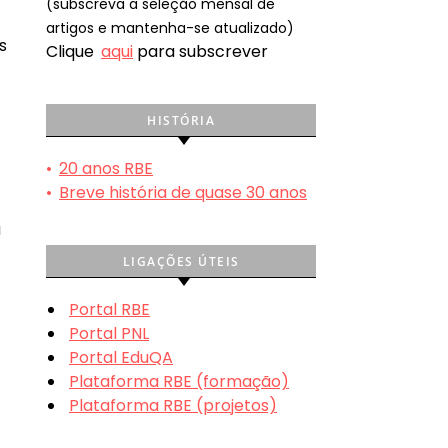
(subscreva a seleção mensal de
artigos e mantenha-se atualizado)
s
Clique
aqui
para subscrever
HISTÓRIA
•
20 anos RBE
•
Breve história de quase 30 anos
a
LIGAÇÕES ÚTEIS
Portal RBE
Portal PNL
Portal EduQA
Plataforma RBE (formação)
Plataforma RBE (projetos)