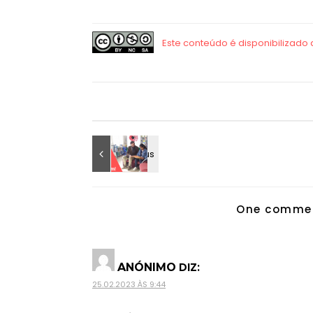
One commen
DIZ:
ANÓNIMO
25.02.2023 ÀS 9:44