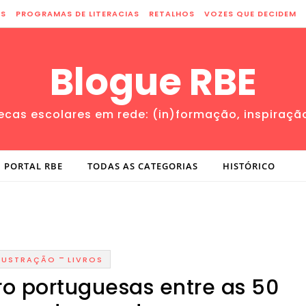
ES
PROGRAMAS DE LITERACIAS
RETALHOS
VOZES QUE DECIDEM
Blogue RBE
tecas escolares em rede: (in)formação, inspiraçã
PORTAL RBE
TODAS AS CATEGORIAS
HISTÓRICO
-
LUSTRAÇÃO
LIVROS
ro portuguesas entre as 50