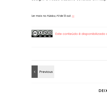
Ler mais no
Público, P3
de 13 out.
>>
DEI