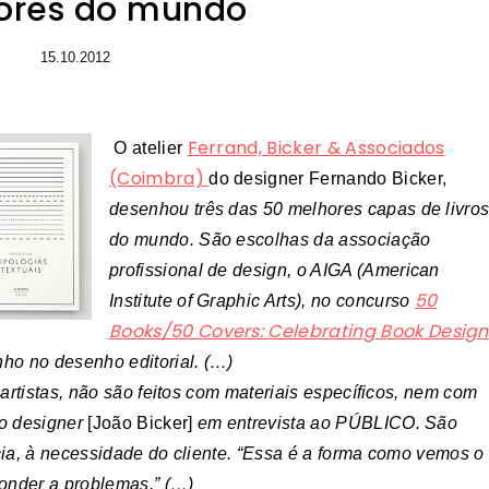
ores do mundo
15.10.2012
Ferrand, Bicker & Associados
O atelier
(Coimbra)
do designer Fernando Bicker,
desenhou três das 50 melhores capas de livro
do mundo. São escolhas da associação
profissional de design, o AIGA (American
50
Institute of Graphic Arts), no concurso
Books/50 Covers: Celebrating Book Design
ho no desenho editorial. (…)
artistas, não são feitos com materiais específicos, nem com
 o designer
[João Bicker]
em entrevista ao PÚBLICO. São
ia, à necessidade do cliente. “Essa é a forma como vemos o
ponder a problemas.” (…)