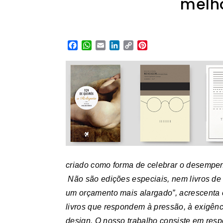
melh
Facebook
WhatsApp
Email
LinkedIn
Copy
Pinterest
Link
criado como forma de celebrar o desempen
Não são edições especiais, nem livros de 
um orçamento mais alargado”, acrescenta
livros que respondem à pressão, à exigênc
design. O nosso trabalho consiste em res