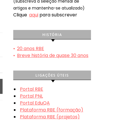
(subscreva a seleção mensal de
artigos e mantenha-se atualizado)
Clique
aqui
para subscrever
HISTÓRIA
•
20 anos RBE
•
Breve história de quase 30 anos
LIGAÇÕES ÚTEIS
Portal RBE
Portal PNL
Portal EduQA
Plataforma RBE (formação)
Plataforma RBE (projetos)