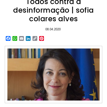
Todos contra a
desinformação | sofia
colares alves
08.04.2020
Facebook
WhatsApp
Email
LinkedIn
Copy
Pinterest
Link