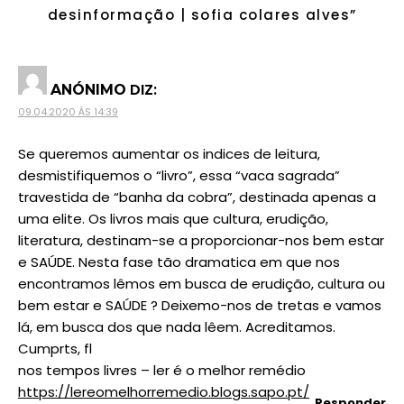
desinformação | sofia colares alves
”
DIZ:
ANÓNIMO
09.04.2020 ÀS 14:39
Se queremos aumentar os indices de leitura,
desmistifiquemos o “livro”, essa “vaca sagrada”
travestida de “banha da cobra”, destinada apenas a
uma elite. Os livros mais que cultura, erudição,
literatura, destinam-se a proporcionar-nos bem estar
e SAÚDE. Nesta fase tão dramatica em que nos
encontramos lêmos em busca de erudição, cultura ou
bem estar e SAÚDE ? Deixemo-nos de tretas e vamos
lá, em busca dos que nada lêem. Acreditamos.
Cumprts, fl
nos tempos livres – ler é o melhor remédio
https://lereomelhorremedio.blogs.sapo.pt/
Responder