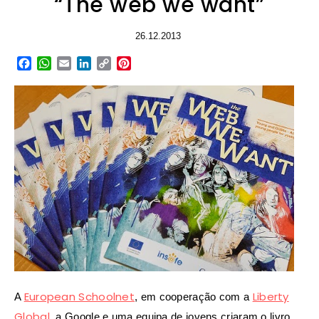
“The web we want”
26.12.2013
Facebook
WhatsApp
Email
LinkedIn
Copy
Pinterest
Link
European Schoolnet
Liberty
A
, em cooperação com a
Global
, a Google e uma equipa de jovens criaram o livro