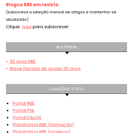
Blogue RBE em revista
(subscreva a seleção mensal de artigos e mantenha-se
atualizado)
Clique
aqui
para subscrever
HISTÓRIA
•
20 anos RBE
•
Breve história de quase 30 anos
LIGAÇÕES ÚTEIS
Portal RBE
Portal PNL
Portal EduQA
Plataforma RBE (formação)
Plataforma RBE (projetos)