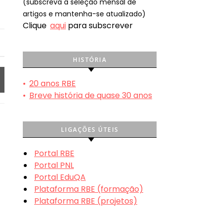
(subscreva a seleção mensal de
artigos e mantenha-se atualizado)
Clique
aqui
para subscrever
HISTÓRIA
•
20 anos RBE
•
Breve história de quase 30 anos
LIGAÇÕES ÚTEIS
Portal RBE
Portal PNL
Portal EduQA
Plataforma RBE (formação)
Plataforma RBE (projetos)