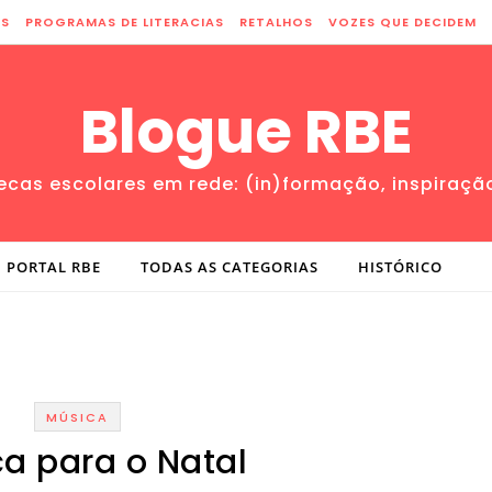
ES
PROGRAMAS DE LITERACIAS
RETALHOS
VOZES QUE DECIDEM
Blogue RBE
tecas escolares em rede: (in)formação, inspiraçã
PORTAL RBE
TODAS AS CATEGORIAS
HISTÓRICO
MÚSICA
a para o Natal