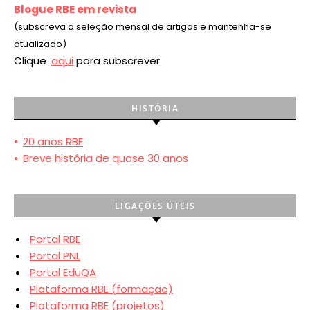
Blogue RBE em revista
(subscreva a seleção mensal de artigos e mantenha-se
atualizado)
Clique
aqui
para subscrever
HISTÓRIA
•
20 anos RBE
•
Breve história de quase 30 anos
LIGAÇÕES ÚTEIS
Portal RBE
Portal PNL
Portal EduQA
Plataforma RBE (formação)
Plataforma RBE (projetos)