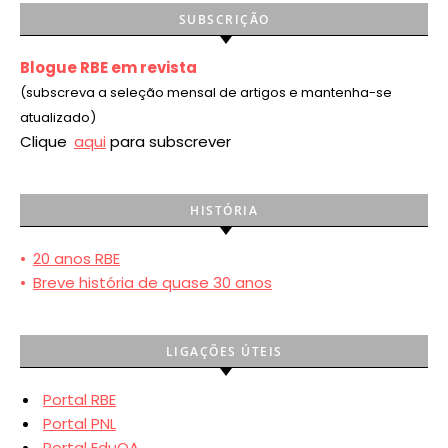
SUBSCRIÇÃO
Blogue RBE em revista
(subscreva a seleção mensal de artigos e mantenha-se
atualizado)
Clique
aqui
para subscrever
HISTÓRIA
•
20 anos RBE
•
Breve história de quase 30 anos
LIGAÇÕES ÚTEIS
Portal RBE
Portal PNL
Portal EduQA