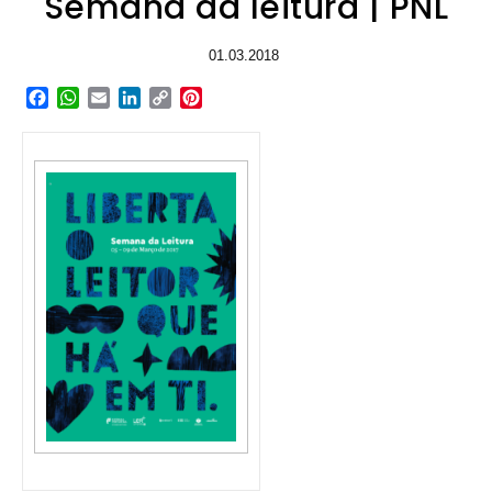
Semana da leitura | PNL
01.03.2018
Facebook
WhatsApp
Email
LinkedIn
Copy
Pinterest
Link