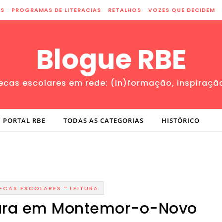
ES
PROGRAMAS DE LITERACIAS
RETALHOS
VOZES QUE DECIDEM
Blogue RBE
tecas escolares em rede: (in)formação, inspiraçã
PORTAL RBE
TODAS AS CATEGORIAS
HISTÓRICO
-
TECAS ESCOLARES
LEITURA
ura em Montemor-o-Novo