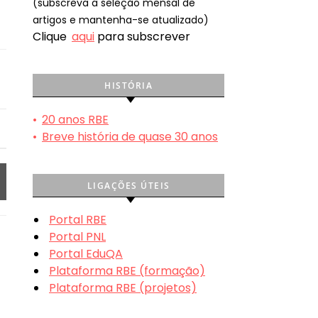
(subscreva a seleção mensal de
artigos e mantenha-se atualizado)
Clique
aqui
para subscrever
HISTÓRIA
•
20 anos RBE
•
Breve história de quase 30 anos
LIGAÇÕES ÚTEIS
Portal RBE
Portal PNL
Portal EduQA
Plataforma RBE (formação)
Plataforma RBE (projetos)