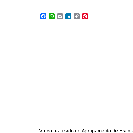
Facebook
WhatsApp
Email
LinkedIn
Copy
Pinterest
Link
Vídeo realizado no Agrupamento de Esco