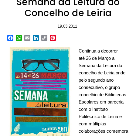
Semana da Leitura do
Concelho de Leiria
19.03.2011
Facebook
WhatsApp
Email
LinkedIn
Copy
Pinterest
Link
Continua a decorrer
até 26 de Março a
Semana da Leitura do
concelho de Leiria onde,
pelo segundo ano
consecutivo, o grupo
concelhio de Bibliotecas
Escolares em parceria
com o Instituto
Politécnico de Leiria e
com múltiplas
colaborações comemora