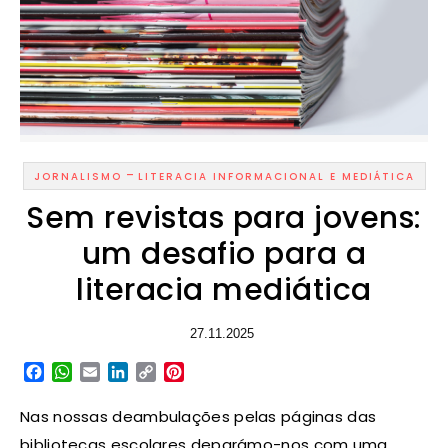
-
JORNALISMO
LITERACIA INFORMACIONAL E MEDIÁTICA
Sem revistas para jovens:
um desafio para a
literacia mediática
27.11.2025
Facebook
WhatsApp
Email
LinkedIn
Copy
Pinterest
Link
Nas nossas deambulações pelas páginas das
bibliotecas escolares deparámo-nos com uma