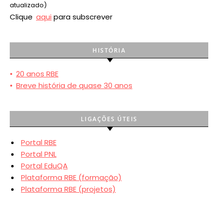
atualizado)
Clique
aqui
para subscrever
HISTÓRIA
•
20 anos RBE
•
Breve história de quase 30 anos
LIGAÇÕES ÚTEIS
Portal RBE
Portal PNL
Portal EduQA
Plataforma RBE (formação)
Plataforma RBE (projetos)