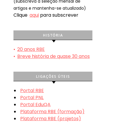
(subscreva a seleção mensal de
artigos e mantenha-se atualizado)
Clique
aqui
para subscrever
HISTÓRIA
•
20 anos RBE
•
Breve história de quase 30 anos
LIGAÇÕES ÚTEIS
Portal RBE
Portal PNL
Portal EduQA
Plataforma RBE (formação)
Plataforma RBE (projetos)