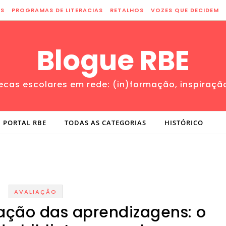
ES
PROGRAMAS DE LITERACIAS
RETALHOS
VOZES QUE DECIDEM
Blogue RBE
tecas escolares em rede: (in)formação, inspiraçã
PORTAL RBE
TODAS AS CATEGORIAS
HISTÓRICO
AVALIAÇÃO
ação das aprendizagens: o