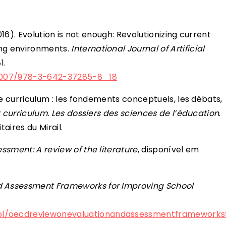
(2016). Evolution is not enough: Revolutionizing current
ing environments.
International Journal of Artificial
1.
0.1007/978-3-642-37285-8_18
 le curriculum : les fondements conceptuels, les débats,
 curriculum. Les dossiers des sciences de l’éducation
.
taires du Mirail.
ssment: A review of the literature
, disponível em
d Assessment Frameworks for Improving School
ool/oecdreviewonevaluationandassessmentframeworks