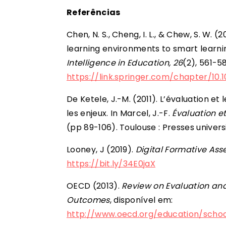
Referências
Chen, N. S., Cheng, I. L., & Chew, S. W. 
learning environments to smart learn
Intelligence in Education, 26
(2), 561-58
https://link.springer.com/chapter/1
De Ketele, J.-M. (2011). L’évaluation et
les enjeux. In Marcel, J.-F.
Évaluation et
(pp 89-106). Toulouse : Presses universi
Looney, J (2019).
Digital Formative Asse
https://bit.ly/34E0jaX
OECD (2013).
Review on Evaluation an
Outcomes
, disponível em:
http://www.oecd.org/education/sch