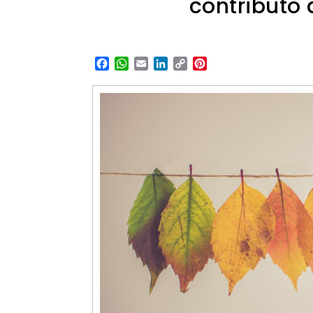
contributo 
Facebook
WhatsApp
Email
LinkedIn
Copy
Pinterest
Link