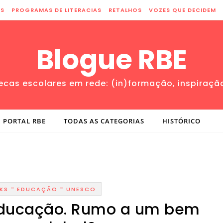
ES
PROGRAMAS DE LITERACIAS
RETALHOS
VOZES QUE DECIDEM
Blogue RBE
tecas escolares em rede: (in)formação, inspiraçã
PORTAL RBE
TODAS AS CATEGORIAS
HISTÓRICO
-
-
KS
EDUCAÇÃO
UNESCO
ducação. Rumo a um bem