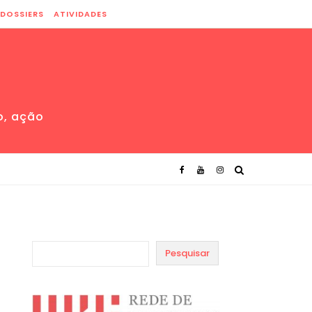
DOSSIERS
ATIVIDADES
o, ação
Pesquisar