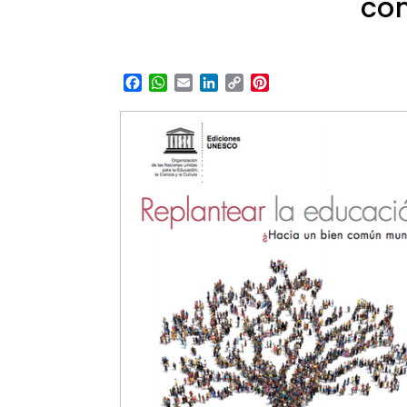
co
Facebook
WhatsApp
Email
LinkedIn
Copy
Pinterest
Link