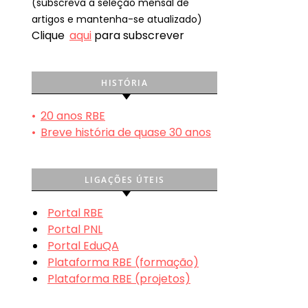
(subscreva a seleção mensal de
artigos e mantenha-se atualizado)
Clique
aqui
para subscrever
HISTÓRIA
•
20 anos RBE
•
Breve história de quase 30 anos
LIGAÇÕES ÚTEIS
Portal RBE
Portal PNL
Portal EduQA
Plataforma RBE (formação)
Plataforma RBE (projetos)