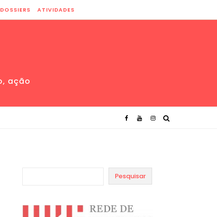
DOSSIERS
ATIVIDADES
o, ação
Pesquisar