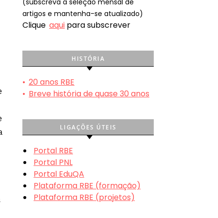
(subscreva a seleção mensal de
artigos e mantenha-se atualizado)
Clique
aqui
para subscrever
HISTÓRIA
•
20 anos RBE
e
•
Breve história de quase 30 anos
e
LIGAÇÕES ÚTEIS
a
Portal RBE
Portal PNL
Portal EduQA
Plataforma RBE (formação)
Plataforma RBE (projetos)
s