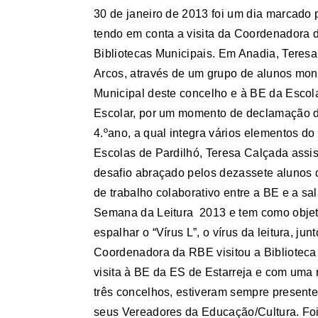
30 de janeiro de 2013 foi um dia marcado p
tendo em conta a visita da Coordenadora 
Bibliotecas Municipais. Em Anadia, Teres
Arcos, através de um grupo de alunos moni
Municipal deste concelho e à BE da Escola
Escolar, por um momento de declamação de
4.ºano, a qual integra vários elementos d
Escolas de Pardilhó, Teresa Calçada assi
desafio abraçado pelos dezassete alunos d
de trabalho colaborativo entre a BE e a s
Semana da Leitura 2013 e tem como objeti
espalhar o “Vírus L”, o vírus da leitura, j
Coordenadora da RBE visitou a Biblioteca 
visita à BE da ES de Estarreja e com uma
três concelhos, estiveram sempre present
seus Vereadores da Educação/Cultura. Foi 