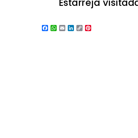
Estarreja visita
Facebook
WhatsApp
Email
LinkedIn
Copy
Pinterest
Link