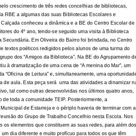
elo crescimento de três redes concelhias de bibliotecas,
da RBE a algumas das suas Bibliotecas Escolares e
a Calçada conheceu a dinâmica e a BE do Centro Escolar de
tores do 4º ano, tendo-se seguido uma visita à Biblioteca
 Secundária. Em Oliveira do Bairro foi brindada, no Centro
 textos poéticos redigidos pelos alunos de uma turma do
o grupo dos “Amigos da Biblioteca”. Na BE do Agrupamento d
stiu à dramatização de uma cena de “A menina do Mar”, um
a “Oficina de Leitura” e, simultaneamente, uma oportunidad
ala de aula. Esta peça será uma das atividades a dinamizar n
vo, tal como outras desenvolvidas nos últimos quatro anos,
unto de toda a comunidade TEIP. Posteriormente, a
Municipal de Estarreja e o périplo haveria de terminar com a
 reunião do Grupo de Trabalho Concelhio nesta Escola. Nos
es os elementos que constituem as suas redes, para além do
um dia diferente e muito profícuo para todos os que têm