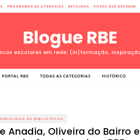
ES
PROGRAMAS DE LITERACIAS
RETALHOS
VOZES QUE DECIDEM
Blogue RBE
tecas escolares em rede: (in)formação, inspiraçã
PORTAL RBE
TODAS AS CATEGORIAS
HISTÓRICO
ONCELHIAS DE BIBLIOTECAS
 Anadia, Oliveira do Bairro e