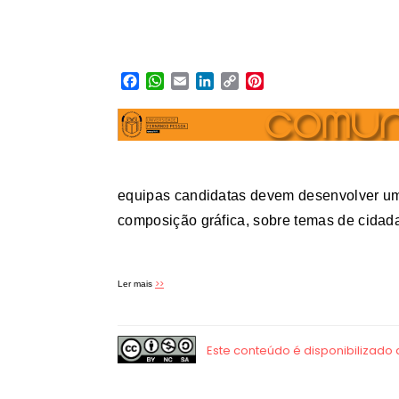
Facebook
WhatsApp
Email
LinkedIn
Copy
Pinterest
Link
equipas candidatas devem desenvolver um 
composição gráfica, sobre temas de cidad
>>
Ler mais