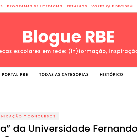
ES
PROGRAMAS DE LITERACIAS
RETALHOS
VOZES QUE DECIDEM
Blogue RBE
tecas escolares em rede: (in)formação, inspiraçã
PORTAL RBE
TODAS AS CATEGORIAS
HISTÓRICO
-
NICAÇÃO
CONCURSOS
a” da Universidade Fernand