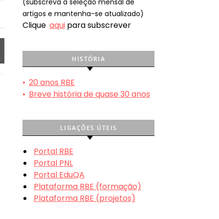
(subscreva a seleção mensal de
artigos e mantenha-se atualizado)
Clique
aqui
para subscrever
HISTÓRIA
•
20 anos RBE
•
Breve história de quase 30 anos
LIGAÇÕES ÚTEIS
Portal RBE
Portal PNL
Portal EduQA
Plataforma RBE (formação)
Plataforma RBE (projetos)