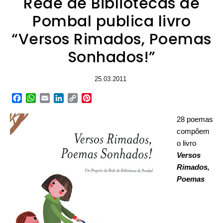
Rede de Bibliotecas de
Pombal publica livro
“Versos Rimados, Poemas
Sonhados!”
25.03.2011
Facebook
WhatsApp
Email
LinkedIn
Copy
Pinterest
Link
28 poemas
compõem
o livro
Versos
Rimados,
Poemas