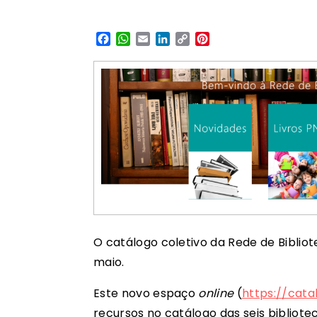
Facebook
WhatsApp
Email
LinkedIn
Copy
Pinterest
Link
O catálogo coletivo da Rede de Bibliot
maio.
Este novo espaço
online
(
https://cata
recursos no catálogo das seis bibliot