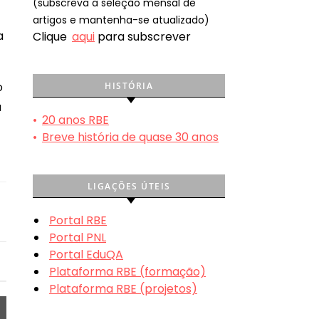
(subscreva a seleção mensal de
artigos e mantenha-se atualizado)
a
Clique
aqui
para subscrever
o
HISTÓRIA
a
•
20 anos RBE
3
•
Breve história de quase 30 anos
LIGAÇÕES ÚTEIS
Portal RBE
Portal PNL
Portal EduQA
Plataforma RBE (formação)
Plataforma RBE (projetos)