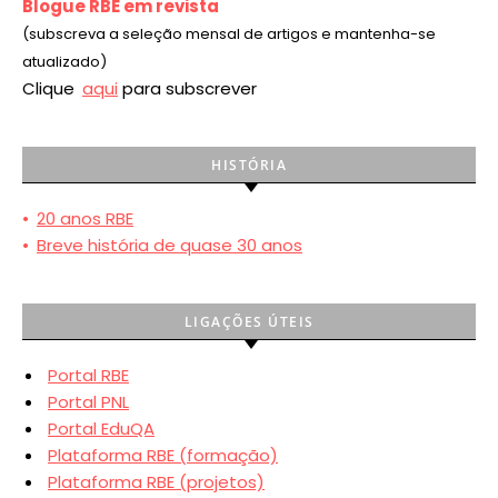
Blogue RBE em revista
(subscreva a seleção mensal de artigos e mantenha-se
atualizado)
Clique
aqui
para subscrever
HISTÓRIA
•
20 anos RBE
•
Breve história de quase 30 anos
LIGAÇÕES ÚTEIS
Portal RBE
Portal PNL
Portal EduQA
Plataforma RBE (formação)
Plataforma RBE (projetos)