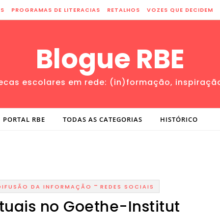
ES
PROGRAMAS DE LITERACIAS
RETALHOS
VOZES QUE DECIDEM
Blogue RBE
tecas escolares em rede: (in)formação, inspiraçã
PORTAL RBE
TODAS AS CATEGORIAS
HISTÓRICO
-
DIFUSÃO DA INFORMAÇÃO
REDES SOCIAIS
tuais no Goethe-Institut