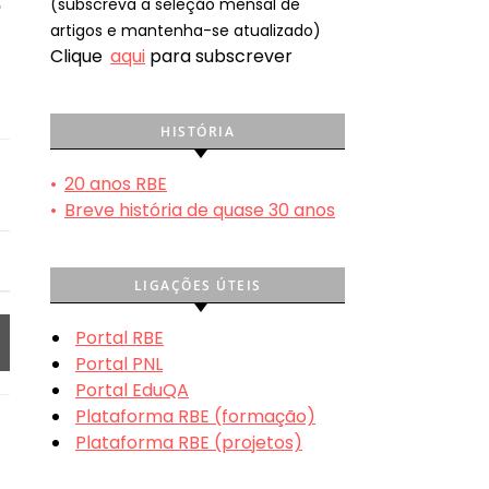
(subscreva a seleção mensal de
e
artigos e mantenha-se atualizado)
Clique
aqui
para subscrever
HISTÓRIA
•
20 anos RBE
•
Breve história de quase 30 anos
LIGAÇÕES ÚTEIS
Portal RBE
Portal PNL
Portal EduQA
Plataforma RBE (formação)
Plataforma RBE (projetos)