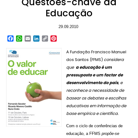
Questões-chave da
Educação
29.09.2010
Facebook
WhatsApp
Email
LinkedIn
Copy
Pinterest
Link
A Fundação Francisco Manuel
dos Santos (FFMS)
considera
que
a educação é um
pressuposto e um factor de
desenvolvimento do país
, e
reconhece a necessidade de
basear os debates e escolhas
educativas em informação de
base empírica e científica.
Com o ciclo de conferências de
educação, a FFMS
propõe-se