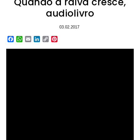
Quando a raiva cresce,
audiolivro
03.02.2017
Facebook
WhatsApp
Email
LinkedIn
Copy
Pinterest
Link