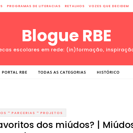
ES
PROGRAMAS DE LITERACIAS
RETALHOS
VOZES QUE DECIDEM
Blogue RBE
tecas escolares em rede: (in)formação, inspiraçã
PORTAL RBE
TODAS AS CATEGORIAS
HISTÓRICO
-
-
SOS
PARCERIAS
PROJETOS
favoritos dos miúdos? | Miúdo