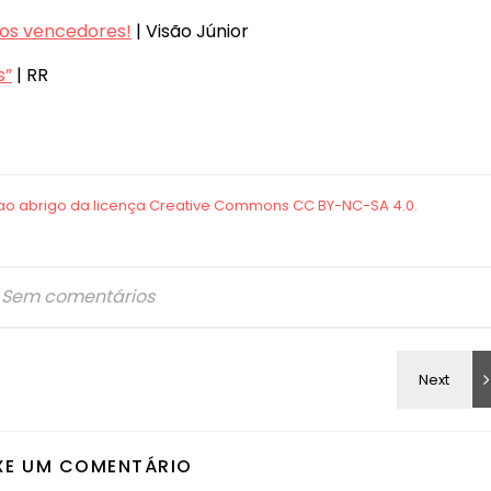
 os vencedores!
| Visão Júnior
s”
| RR
Sem comentários
XE UM COMENTÁRIO