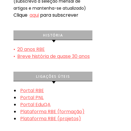
(subscreva a seleção mensal de
artigos e mantenha-se atualizado)
Clique
aqui
para subscrever
HISTÓRIA
•
20 anos RBE
•
Breve história de quase 30 anos
LIGAÇÕES ÚTEIS
Portal RBE
Portal PNL
Portal EduQA
Plataforma RBE (formação)
Plataforma RBE (projetos)