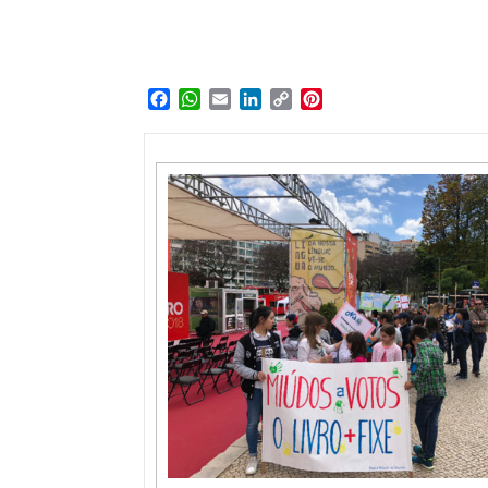
Facebook
WhatsApp
Email
LinkedIn
Copy
Pinterest
Link