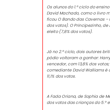
Os alunos do 1.º ciclo do ensi
David Machado, como o livro ma
ficou
O Bando das Cavernas – N
dos votos).
O Principezinho,
de A
eleito (7,8% dos votos).
Já no 2.º ciclo, dois autores 
pódio voltaram a ganhar:
Harry
vencedor, com 13,8% dos votos;
comediante David Walliams é 
11,1% dos votos.
A Fada Oriana
, de Sophia de Me
dos votos das crianças do 5.º e 