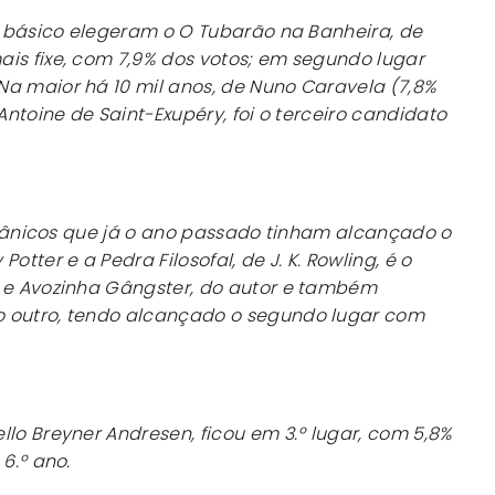
no básico elegeram o
O Tubarão na Banheira
, de
is fixe, com 7,9% dos votos; em segundo lugar
a maior há 10 mil anos
, de Nuno Caravela (7,8%
ntoine de Saint-Exupéry, foi o terceiro candidato
britânicos que já o ano passado tinham alcançado o
 Potter e a Pedra Filosofal
, de J. K. Rowling, é o
 e
Avozinha Gângster
, do autor e também
o outro, tendo alcançado o segundo lugar com
llo Breyner Andresen, ficou em 3.º lugar, com 5,8%
6.º ano.