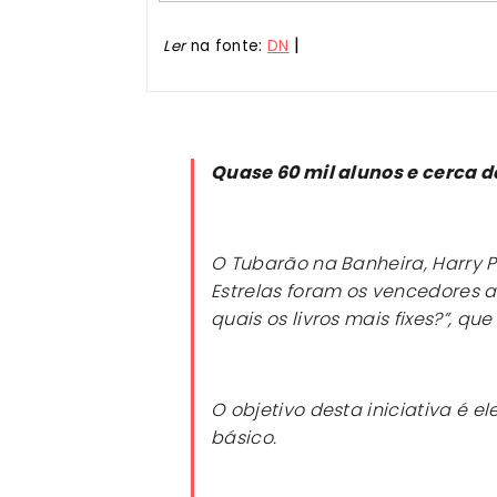
|
Ler
na fonte:
DN
Quase 60 mil alunos e cerca 
O Tubarão na Banheira
,
Harry P
Estrelas
foram os vencedores a 
quais os livros mais fixes?”, qu
O objetivo desta iniciativa é el
básico.