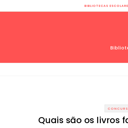
Skip to content
BIBLIOTECAS ESCOLAR
Biblio
CONCUR
Quais são os livros 