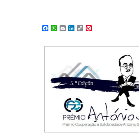
Facebook
WhatsApp
Email
LinkedIn
Copy
Pinterest
Link