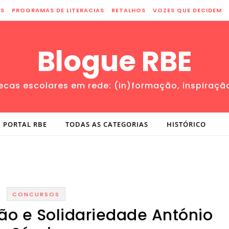
ES
PROGRAMAS DE LITERACIAS
RETALHOS
VOZES QUE DECIDEM
Blogue RBE
tecas escolares em rede: (in)formação, inspiraçã
PORTAL RBE
TODAS AS CATEGORIAS
HISTÓRICO
CONCURSOS
o e Solidariedade António