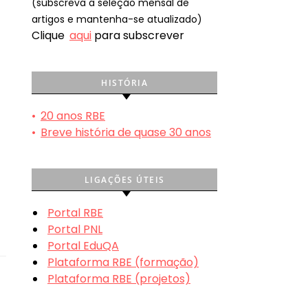
(subscreva a seleção mensal de
artigos e mantenha-se atualizado)
Clique
aqui
para subscrever
HISTÓRIA
•
20 anos RBE
•
Breve história de quase 30 anos
LIGAÇÕES ÚTEIS
Portal RBE
Portal PNL
Portal EduQA
Plataforma RBE (formação)
Plataforma RBE (projetos)