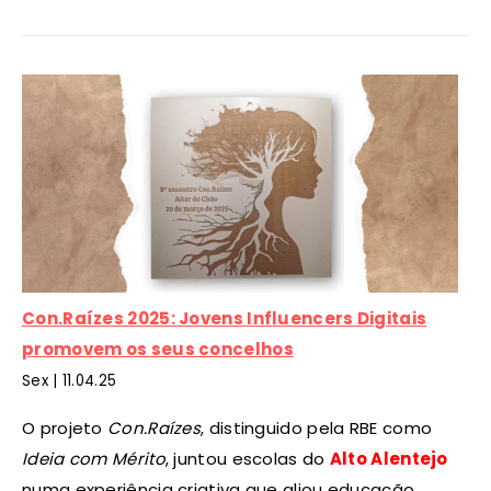
Con.Raízes 2025: Jovens Influencers Digitais
promovem os seus concelhos
Sex |
11
.04.25
O projeto
Con.Raízes
, distinguido pela RBE como
Ideia com Mérito
, juntou escolas do
Alto Alentejo
numa experiência criativa que aliou educação,