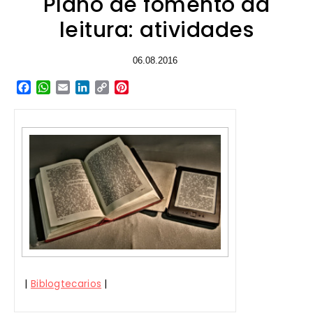
Plano de fomento da
leitura: atividades
06.08.2016
Facebook
WhatsApp
Email
LinkedIn
Copy
Pinterest
Link
|
Biblogtecarios
|