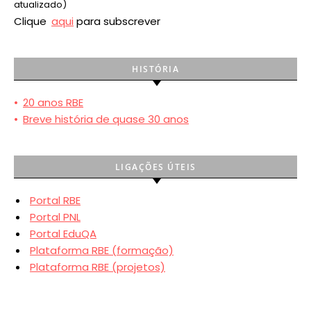
atualizado)
Clique
aqui
para subscrever
HISTÓRIA
•
20 anos RBE
•
Breve história de quase 30 anos
LIGAÇÕES ÚTEIS
Portal RBE
Portal PNL
Portal EduQA
Plataforma RBE (formação)
Plataforma RBE (projetos)