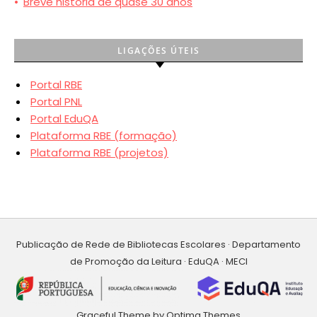
•
Breve história de quase 30 anos
LIGAÇÕES ÚTEIS
Portal RBE
Portal PNL
Portal EduQA
Plataforma RBE (formação)
Plataforma RBE (projetos)
Publicação de Rede de Bibliotecas Escolares · Departamento
de Promoção da Leitura · EduQA · MECI
Graceful Theme by
Optima Themes