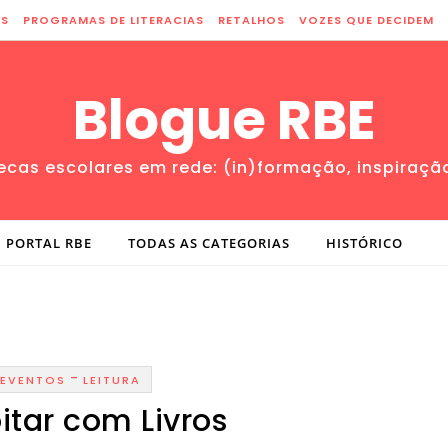
ES
PROGRAMAS DE LITERACIAS
RETALHOS
VOZES QUE DECIDEM
Blogue RBE
tecas escolares em rede: (in)formação, inspiraçã
PORTAL RBE
TODAS AS CATEGORIAS
HISTÓRICO
-
EVENTOS
LEITURA
itar com Livros