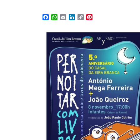
Facebook
WhatsApp
Email
LinkedIn
Copy
Pinterest
Link