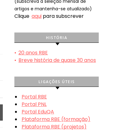
(subscreva a seleção mensal de
artigos e mantenha-se atualizado)
Clique
aqui
para subscrever
HISTÓRIA
•
20 anos RBE
•
Breve história de quase 30 anos
LIGAÇÕES ÚTEIS
Portal RBE
Portal PNL
Portal EduQA
Plataforma RBE (formação)
Plataforma RBE (projetos)