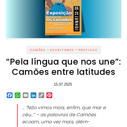
-
-
CAMÕES
ESCRITORES
PRÁTICAS
“Pela língua que nos une”:
Camões entre latitudes
15.07.2025
Facebook
WhatsApp
Email
LinkedIn
Copy
Pinterest
Link
… “Não vimos mais, enfim, que mar e
céu…” – as palavras de Camões
ecoam, uma vez mais, além-