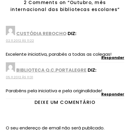
2 Comments on “
Outubro, mês
internacional das bibliotecas escolares
”
CUSTÓDIA REBOCHO
DIZ:
02.11.2012 ÀS 11:22
Excelente iniciativa, parabés a todas as colegas!
Responder
BIBLIOTECA Q.C.PORTALEGRE
DIZ:
05.11.2012 ÀS 11:31
Parabéns pela iniciativa e pela originalidade!
Responder
DEIXE UM COMENTÁRIO
O seu endereço de email não será publicado.