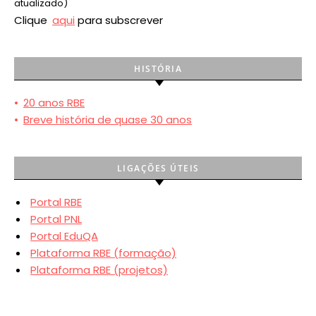
atualizado)
Clique
aqui
para subscrever
HISTÓRIA
•
20 anos RBE
•
Breve história de quase 30 anos
LIGAÇÕES ÚTEIS
Portal RBE
Portal PNL
Portal EduQA
Plataforma RBE (formação)
Plataforma RBE (projetos)