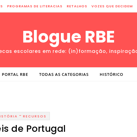
ES
PROGRAMAS DE LITERACIAS
RETALHOS
VOZES QUE DECIDEM
Blogue RBE
tecas escolares em rede: (in)formação, inspiraçã
PORTAL RBE
TODAS AS CATEGORIAS
HISTÓRICO
-
ISTÓRIA
RECURSOS
eis de Portugal