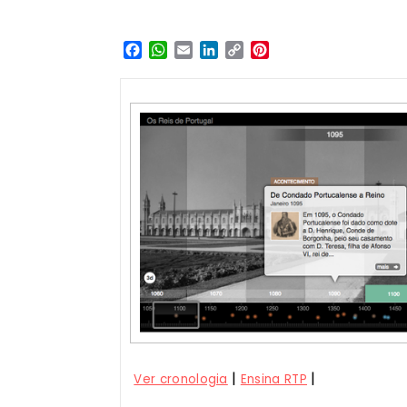
Facebook
WhatsApp
Email
LinkedIn
Copy
Pinterest
Link
|
|
Ver cronologia
Ensina RTP