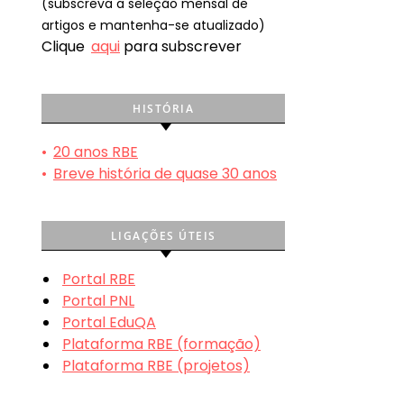
(subscreva a seleção mensal de
artigos e mantenha-se atualizado)
Clique
aqui
para subscrever
HISTÓRIA
•
20 anos RBE
•
Breve história de quase 30 anos
LIGAÇÕES ÚTEIS
Portal RBE
Portal PNL
Portal EduQA
Plataforma RBE (formação)
Plataforma RBE (projetos)