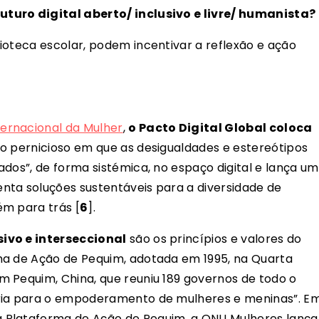
turo digital aberto/ inclusivo e livre/ humanista?
ioteca escolar, podem incentivar a reflexão e ação
ternacional da Mulher
,
o Pacto Digital Global coloca
clo pernicioso em que as desigualdades e estereótipos
dos”, de forma sistémica, no espaço digital e lança um
nta soluções sustentáveis para a diversidade de
ém para trás [
6
].
ivo e interseccional
são os princípios e valores do
ma de Ação de Pequim, adotada em 1995, na Quarta
 Pequim, China, que reuniu 189 governos de todo o
ária para o empoderamento de mulheres e meninas”. E
 Plataforma de Ação de Pequim, a ONU Mulheres lança