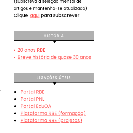
(subscreva a seleção mensal de
artigos e mantenha-se atualizado)
Clique
aqui
para subscrever
HISTÓRIA
•
20 anos RBE
•
Breve história de quase 30 anos
LIGAÇÕES ÚTEIS
,
Portal RBE
Portal PNL
Portal EduQA
Plataforma RBE (formação)
Plataforma RBE (projetos)