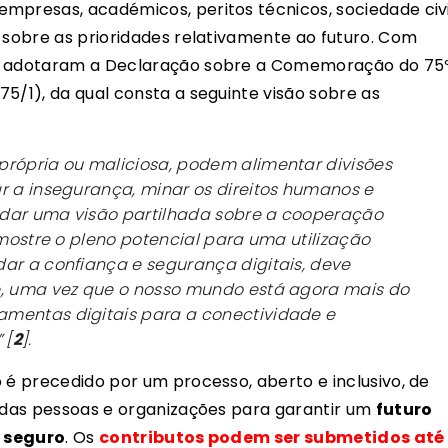
mpresas, académicos, peritos técnicos, sociedade civi
a sobre as prioridades relativamente ao futuro. Com
as adotaram a Declaração sobre a Comemoração do 75
5/1), da qual consta a seguinte visão sobre as
própria ou maliciosa, podem alimentar divisões
r a insegurança, minar os direitos humanos e
ldar uma visão partilhada sobre a cooperação
 mostre o pleno potencial para uma utilização
ar a confiança e segurança digitais, deve
e, uma vez que o nosso mundo está agora mais do
mentas digitais para a conectividade e
”
[
2
].
 é precedido por um processo, aberto e inclusivo, de
s das pessoas e organizações para garantir um
futuro
e seguro
. Os
contributos podem ser submetidos até