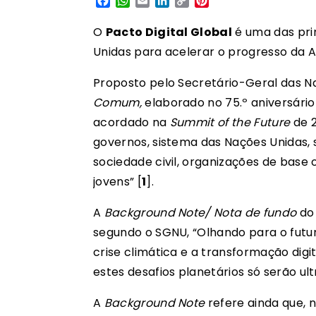
Facebook
WhatsApp
Email
LinkedIn
Copy
Pinterest
Link
O
Pacto Digital Global
é uma das pri
Unidas para acelerar o progresso da 
Proposto pelo Secretário-Geral das N
Comum,
elaborado no 75.º aniversário
acordado na
Summit of the Future
de 2
governos, sistema das Nações Unidas, 
sociedade civil, organizações de base o
jovens” [
1
].
A
Background Note/ Nota de fundo
do 
segundo o SGNU, “Olhando para o futur
crise climática e a transformação dig
estes desafios planetários só serão u
A
Background Note
refere ainda que, 