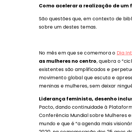
Como acelerar a realização de um fu
São questões que, em contexto de bibl
sobre um destes temas.
No mês em que se comemora o
Dia In
as mulheres no centro
, quebra o “ci
existentes são amplificados e perpetua
movimento global que escuta e aprese
meninas e mulheres, sem deixar ningu
Liderança feminista, desenho inclus
Pacto, dando continuidade à Platafor
Conferência Mundial sobre Mulheres em
mundo e que é “a agenda mais vision
2020, na comemoração dos 25 anos da