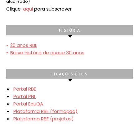
atualizado)
Clique
aqui
para subscrever
HISTÓRIA
•
20 anos RBE
•
Breve história de quase 30 anos
LIGAÇÕES ÚTEIS
Portal RBE
Portal PNL
Portal EduQA
Plataforma RBE (formação)
Plataforma RBE (projetos)