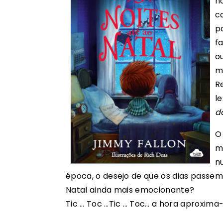
n
c
p
f
o
m
R
l
d
O
m
n
época, o desejo de que os dias passem
Natal ainda mais emocionante?
Tic … Toc …Tic … Toc… a hora aproxima