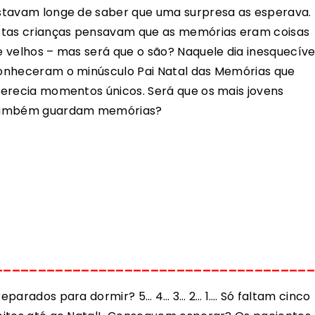
stavam longe de saber que uma surpresa as esperava.
stas crianças pensavam que as memórias eram coisas
e velhos – mas será que o são? Naquele dia inesquecível
onheceram o minúsculo Pai Natal das Memórias que
ferecia momentos únicos. Será que os mais jovens
ambém guardam memórias?
_____________________________________
reparados para dormir? 5… 4… 3… 2… 1…. Só faltam cinco