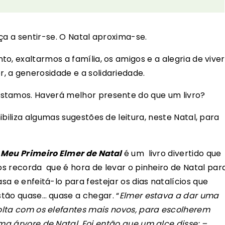
ça a sentir-se. O Natal aproxima-se.
o, exaltarmos a família, os amigos e a alegria de viver
 a generosidade e a solidariedade.
stamos. Haverá melhor presente do que um livro?
biliza algumas sugestões de leitura, neste Natal, para
 Meu Primeiro Elmer de Natal
é um livro divertido que
os recorda que é hora de levar o pinheiro de Natal par
sa e enfeitá-lo para festejar os dias natalícios que
stão quase… quase a chegar. “
Elmer estava a dar uma
olta com os elefantes mais novos, para escolherem
ma árvore de Natal. Foi então que um alce disse: –