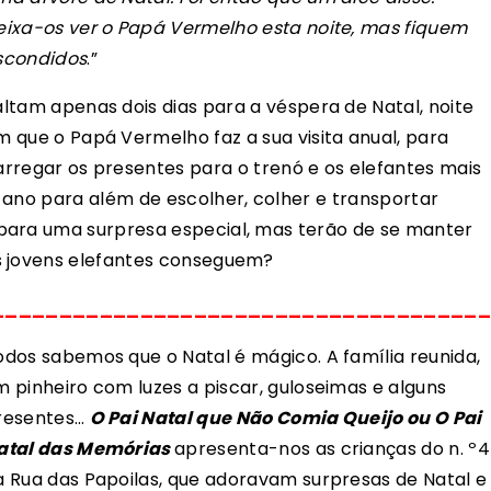
eixa-os ver o Papá Vermelho esta noite, mas fiquem
scondidos
.”
altam apenas dois dias para a véspera de Natal, noite
m que o Papá Vermelho faz a sua visita anual, para
arregar os presentes para o trenó e os elefantes mais
 ano para além de escolher, colher e transportar
para uma surpresa especial, mas terão de se manter
s jovens elefantes conseguem?
_____________________________________
odos sabemos que o Natal é mágico. A família reunida,
m pinheiro com luzes a piscar, guloseimas e alguns
resentes…
O Pai Natal que Não Comia Queijo ou O Pai
atal das Memórias
apresenta-nos as crianças do n. º4
a Rua das Papoilas, que adoravam surpresas de Natal e