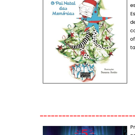
e
E
d
c
o
t
_________________________
P