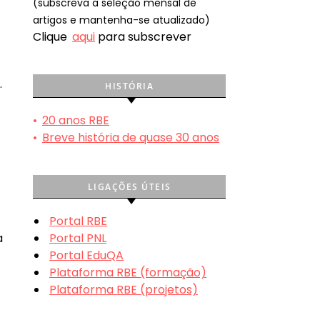
(subscreva a seleção mensal de
artigos e mantenha-se atualizado)
Clique
aqui
para subscrever
.
HISTÓRIA
•
20 anos RBE
•
Breve história de quase 30 anos
LIGAÇÕES ÚTEIS
Portal RBE
a
Portal PNL
Portal EduQA
Plataforma RBE (formação)
Plataforma RBE (projetos)