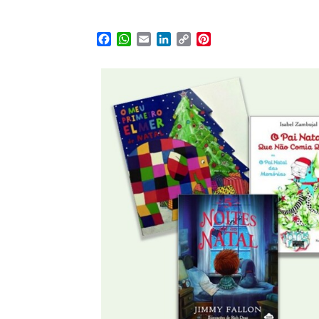
Facebook
WhatsApp
Email
LinkedIn
Copy
Pinterest
Link