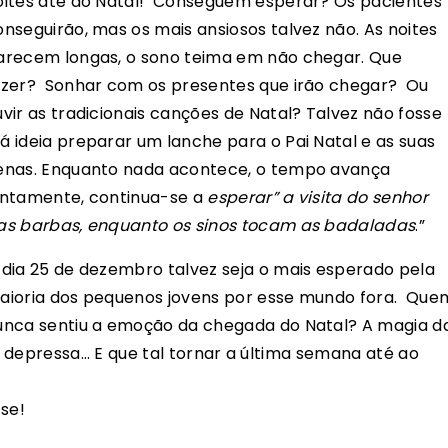
oites até ao Natal! Conseguem esperar? Os pacientes
onseguirão, mas os mais ansiosos talvez não. As noites
arecem longas, o sono teima em não chegar. Que
azer? Sonhar com os presentes que irão chegar? Ou
uvir as tradicionais canções de Natal? Talvez não fosse
á ideia preparar um lanche para o Pai Natal e as suas
enas. Enquanto nada acontece, o tempo avança
entamente, continua-se a
esperar” a visita do senhor
as barbas, enquanto os sinos tocam as badaladas
.”
 dia 25 de dezembro talvez seja o mais esperado pela
aioria dos pequenos jovens por esse mundo fora. Que
unca sentiu a emoção da chegada do Natal? A magia d
 depressa… E que tal tornar a última semana até ao
-se!