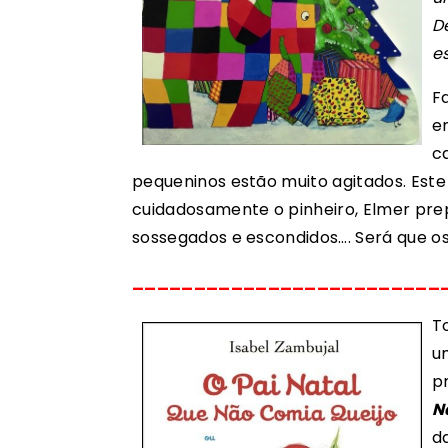
D
e
F
e
c
pequeninos estão muito agitados. Este
cuidadosamente o pinheiro, Elmer pre
sossegados e escondidos…. Será que o
_________________________
T
u
p
N
d