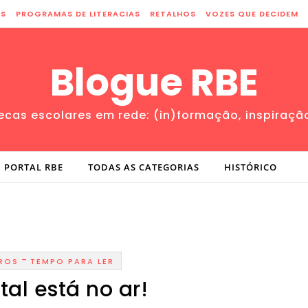
ES
PROGRAMAS DE LITERACIAS
RETALHOS
VOZES QUE DECIDEM
Blogue RBE
tecas escolares em rede: (in)formação, inspiraçã
PORTAL RBE
TODAS AS CATEGORIAS
HISTÓRICO
-
VROS
TEMPO PARA LER
tal está no ar!