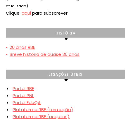
atualizado)
Clique
aqui
para subscrever
HISTÓRIA
•
20 anos RBE
•
Breve história de quase 30 anos
LIGAÇÕES ÚTEIS
Portal RBE
Portal PNL
Portal EduQA
Plataforma RBE (formação)
Plataforma RBE (projetos)