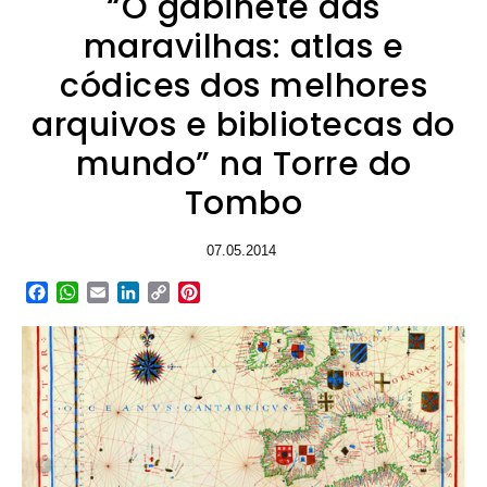
“O gabinete das
maravilhas: atlas e
códices dos melhores
arquivos e bibliotecas do
mundo” na Torre do
Tombo
07.05.2014
Facebook
WhatsApp
Email
LinkedIn
Copy
Pinterest
Link