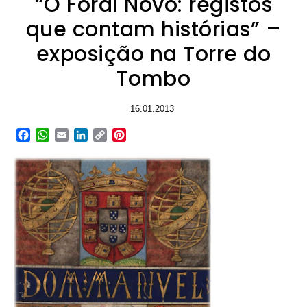
“O Foral Novo: registos
que contam histórias” –
exposição na Torre do
Tombo
16.01.2013
Facebook
WhatsApp
Email
LinkedIn
Copy
Pinterest
Link