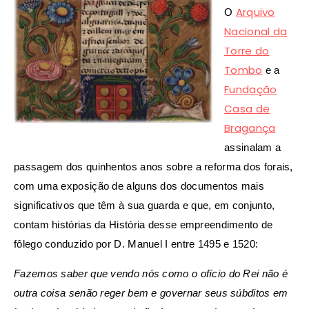
Arquivo
O
Nacional da
Torre do
Tombo
e a
Fundação
Casa de
Bragança
assinalam a
passagem dos quinhentos anos sobre a reforma dos forais,
com uma exposição de alguns dos documentos mais
significativos que têm à sua guarda e que, em conjunto,
contam histórias da História desse empreendimento de
fôlego conduzido por D. Manuel I entre 1495 e 1520:
Fazemos saber que vendo nós como o ofício do Rei não é
outra coisa senão reger bem e governar seus súbditos em