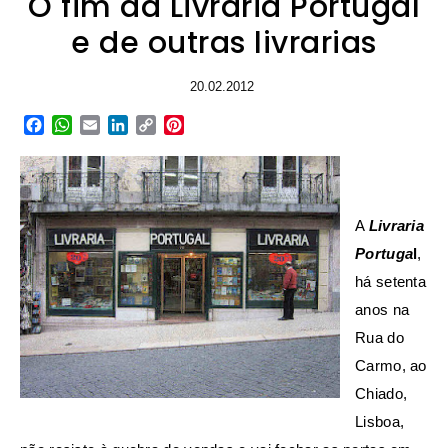
O fim da Livraria Portugal
e de outras livrarias
20.02.2012
Facebook
WhatsApp
Email
LinkedIn
Copy
Pinterest
Link
A
Livraria
Portuga
l
,
há setenta
anos na
Rua do
Carmo, ao
Chiado,
Lisboa,