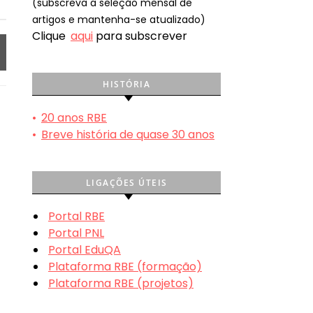
(subscreva a seleção mensal de
artigos e mantenha-se atualizado)
Clique
aqui
para subscrever
HISTÓRIA
•
20 anos RBE
•
Breve história de quase 30 anos
LIGAÇÕES ÚTEIS
Portal RBE
Portal PNL
Portal EduQA
Plataforma RBE (formação)
Plataforma RBE (projetos)