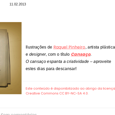
11.02.2013
Raquel Pinheiro
Ilustrações de
, artista plástic
Cansaço
e
designer
, com o título
.
O cansaço espanta a criatividade – a
proveite
estes dias para descansar!
Sem comentários