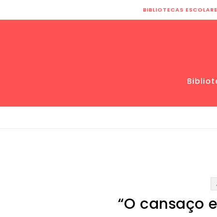
Skip to content
BIBLIOTECAS ESCOLAR
Biblio
“O cansaço e