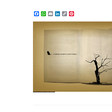
Facebook
WhatsApp
Email
LinkedIn
Copy
Pinterest
Link