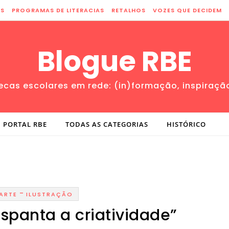
ES
PROGRAMAS DE LITERACIAS
RETALHOS
VOZES QUE DECIDEM
Blogue RBE
tecas escolares em rede: (in)formação, inspiraçã
PORTAL RBE
TODAS AS CATEGORIAS
HISTÓRICO
-
ARTE
ILUSTRAÇÃO
spanta a criatividade”