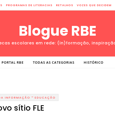
ES
PROGRAMAS DE LITERACIAS
RETALHOS
VOZES QUE DECIDEM
Blogue RBE
tecas escolares em rede: (in)formação, inspiraçã
PORTAL RBE
TODAS AS CATEGORIAS
HISTÓRICO
-
DA INFORMAÇÃO
EDUCAÇÃO
vo sítio FLE