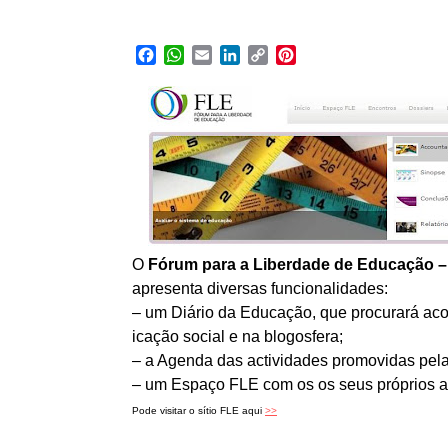
Facebook
WhatsApp
Email
LinkedIn
Copy
Pinterest
Link
O
Fórum para a Liberdade de Educação 
apresenta diversas funcionalidades:
– um Diário da Educação, que procurará aco
icação social e na blogosfera;
– a Agenda das actividades promovidas pel
– um Espaço FLE com os os seus próprios ar
Pode visitar o sítio FLE aqui
>>