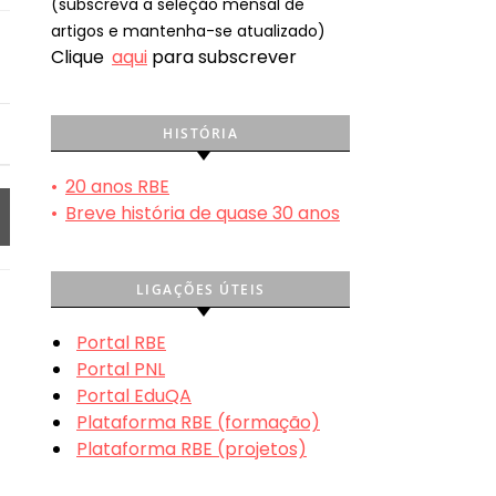
(subscreva a seleção mensal de
artigos e mantenha-se atualizado)
Clique
aqui
para subscrever
HISTÓRIA
•
20 anos RBE
•
Breve história de quase 30 anos
LIGAÇÕES ÚTEIS
Portal RBE
Portal PNL
Portal EduQA
Plataforma RBE (formação)
Plataforma RBE (projetos)