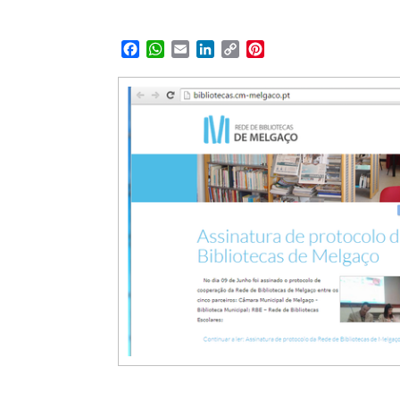
Facebook
WhatsApp
Email
LinkedIn
Copy
Pinterest
Link