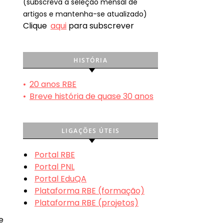
(subscreva a seleção mensal de
artigos e mantenha-se atualizado)
Clique
aqui
para subscrever
HISTÓRIA
•
20 anos RBE
•
Breve história de quase 30 anos
LIGAÇÕES ÚTEIS
Portal RBE
Portal PNL
Portal EduQA
Plataforma RBE (formação)
Plataforma RBE (projetos)
e