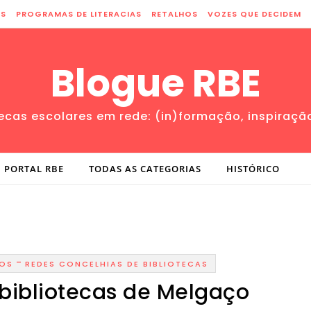
ES
PROGRAMAS DE LITERACIAS
RETALHOS
VOZES QUE DECIDEM
Blogue RBE
tecas escolares em rede: (in)formação, inspiraçã
PORTAL RBE
TODAS AS CATEGORIAS
HISTÓRICO
-
OS
REDES CONCELHIAS DE BIBLIOTECAS
bibliotecas de Melgaço