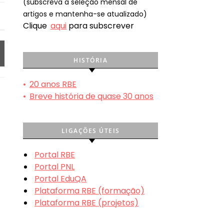
(subscreva a seleção mensal de
artigos e mantenha-se atualizado)
Clique
aqui
para subscrever
HISTÓRIA
•
20 anos RBE
•
Breve história de quase 30 anos
LIGAÇÕES ÚTEIS
Portal RBE
Portal PNL
Portal EduQA
Plataforma RBE (formação)
Plataforma RBE (projetos)