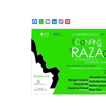
Facebook
WhatsApp
Email
LinkedIn
Copy
Pinterest
Link