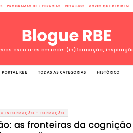
ES
PROGRAMAS DE LITERACIAS
RETALHOS
VOZES QUE DECIDEM
Blogue RBE
tecas escolares em rede: (in)formação, inspiraçã
PORTAL RBE
TODAS AS CATEGORIAS
HISTÓRICO
-
DA INFORMAÇÃO
FORMAÇÃO
ão: as fronteiras da cognição