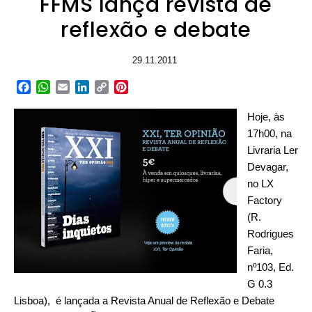
FFMS lança revista de
reflexão e debate
29.11.2011
Facebook
WhatsApp
Email
LinkedIn
Copy
Pinterest
Link
Hoje, às
17h00, na
Livraria Ler
Devagar,
no LX
Factory
(R.
Rodrigues
Faria,
nº103, Ed.
G 0.3
Lisboa), é lançada a Revista Anual de Reflexão e Debate