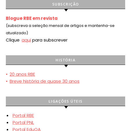
SUBSCRIÇÃO
Blogue RBE em revista
(subscreva a seleção mensal de artigos e mantenha-se
atualizado)
Clique
aqui
para subscrever
HISTÓRIA
•
20 anos RBE
•
Breve história de quase 30 anos
LIGAÇÕES ÚTEIS
Portal RBE
Portal PNL
Portal EduQA