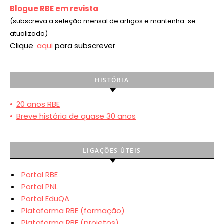
Blogue RBE em revista
(subscreva a seleção mensal de artigos e mantenha-se
atualizado)
Clique
aqui
para subscrever
HISTÓRIA
•
20 anos RBE
•
Breve história de quase 30 anos
LIGAÇÕES ÚTEIS
Portal RBE
Portal PNL
Portal EduQA
Plataforma RBE (formação)
Plataforma RBE (projetos)