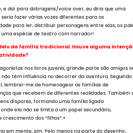
 e daí para dobragens/voice over, eu diria que uma
 seria fazer várias vozes diferentes para os
dade para ler, distribuir personagens entre elas, os pai
e uma espécie de teatro com narrador!
delo da família tradicional. Houve alguma intençã
tatividade?
onistas nos livros juvenis, grande parte são amigos o
s não têm influência no decorrer da aventura. Seguindo
nal, lembrei-me de homenagear as famílias de
anças que recebem de diferentes realidades. Também 
ns díspares, formando uma família ligada
onde ela não se limita a um papel secundário,
 crescimento dos “filhos”.+
nha em mente, sim. Pelo menos na parte do desenho,