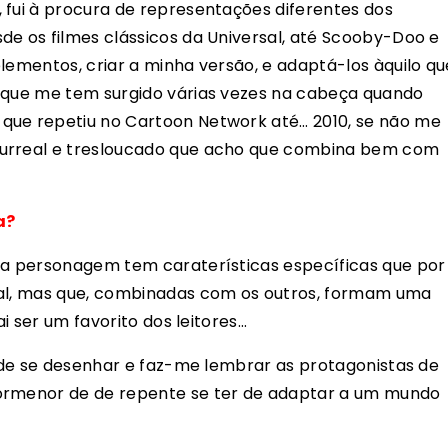
 fui à procura de representações diferentes dos
de os filmes clássicos da Universal, até Scooby-Doo e
lementos, criar a minha versão, e adaptá-los àquilo qu
e que me tem surgido várias vezes na cabeça quando
que repetiu no Cartoon Network até… 2010, se não me
surreal e tresloucado que acho que combina bem com
a?
ada personagem tem caraterísticas específicas que por
ial, mas que, combinadas com os outros, formam uma
ai ser um favorito dos leitores…
a de se desenhar e faz-me lembrar as protagonistas de
pormenor de de repente se ter de adaptar a um mundo