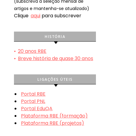
(subscreva a seleção mensal de
artigos e mantenha-se atualizado)
Clique
aqui
para subscrever
HISTÓRIA
•
20 anos RBE
•
Breve história de quase 30 anos
LIGAÇÕES ÚTEIS
Portal RBE
Portal PNL
e
Portal EduQA
Plataforma RBE (formação)
Plataforma RBE (projetos)