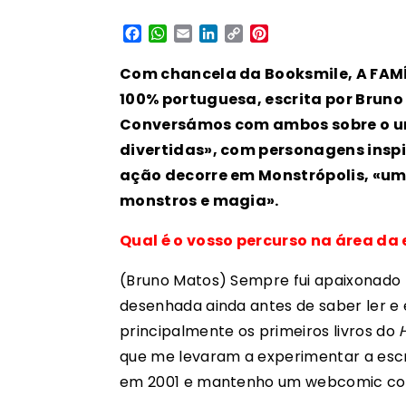
Facebook
WhatsApp
Email
LinkedIn
Copy
Pinterest
Link
Com chancela da Booksmile, A FAM
100% portuguesa, escrita por Bruno 
Conversámos com ambos sobre o un
divertidas», com personagens inspir
ação decorre em Monstrópolis, «um
monstros e magia».
Qual é o vosso percurso na área da 
(Bruno Matos) Sempre fui apaixonado 
desenhada ainda antes de saber ler 
principalmente os primeiros livros do
que me levaram a experimentar a escri
em 2001 e mantenho um webcomic com 