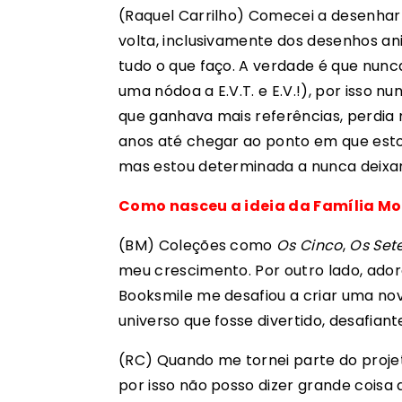
(Raquel Carrilho) Comecei a desenhar m
volta, inclusivamente dos desenhos an
tudo o que faço. A verdade é que nunca
uma nódoa a E.V.T. e E.V.!), por isso 
que ganhava mais referências, perdia 
anos até chegar ao ponto em que esto
mas estou determinada a nunca deixar 
Como nasceu a ideia da Família Mo
(BM) Coleções como
Os Cinco
,
Os Set
meu crescimento. Por outro lado, adoro
Booksmile me desafiou a criar uma nova
universo que fosse divertido, desafiante
(RC) Quando me tornei parte do projet
por isso não posso dizer grande coisa 