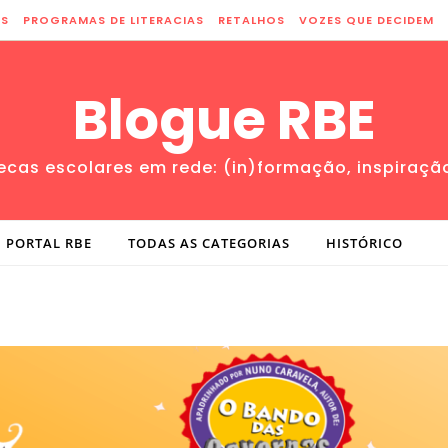
ES
PROGRAMAS DE LITERACIAS
RETALHOS
VOZES QUE DECIDEM
Blogue RBE
tecas escolares em rede: (in)formação, inspiraçã
PORTAL RBE
TODAS AS CATEGORIAS
HISTÓRICO