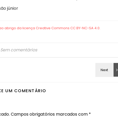
são júnior
Sem comentários
XE UM COMENTÁRIO
cado.
Campos obrigatórios marcados com
*