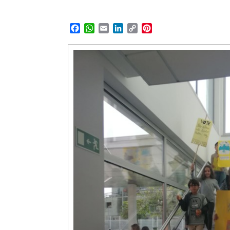
Facebook
WhatsApp
Email
LinkedIn
Copy
Pinterest
Link