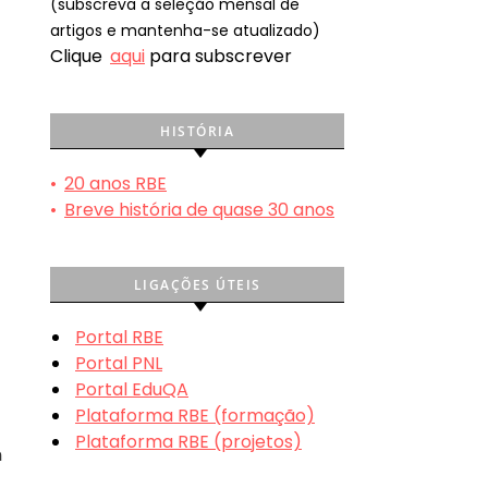
(subscreva a seleção mensal de
artigos e mantenha-se atualizado)
Clique
aqui
para subscrever
HISTÓRIA
•
20 anos RBE
•
Breve história de quase 30 anos
LIGAÇÕES ÚTEIS
Portal RBE
Portal PNL
Portal EduQA
Plataforma RBE (formação)
Plataforma RBE (projetos)
m