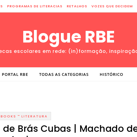
ES
PROGRAMAS DE LITERACIAS
RETALHOS
VOZES QUE DECIDEM
Blogue RBE
tecas escolares em rede: (in)formação, inspiraçã
PORTAL RBE
TODAS AS CATEGORIAS
HISTÓRICO
-
-BOOKS
LITERATURA
 de Brás Cubas | Machado d