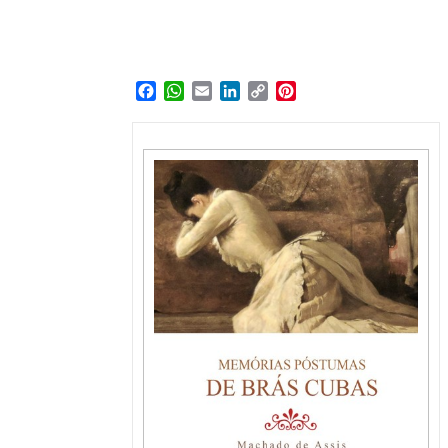
Facebook
WhatsApp
Email
LinkedIn
Copy
Pinterest
Link