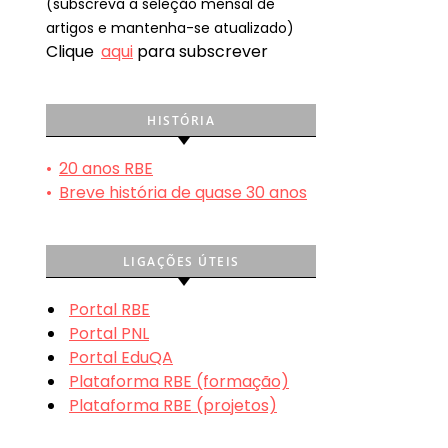
(subscreva a seleção mensal de
artigos e mantenha-se atualizado)
Clique
aqui
para subscrever
HISTÓRIA
•
20 anos RBE
•
Breve história de quase 30 anos
LIGAÇÕES ÚTEIS
Portal RBE
Portal PNL
Portal EduQA
Plataforma RBE (formação)
Plataforma RBE (projetos)