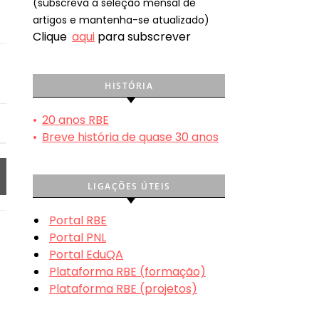
(subscreva a seleção mensal de
artigos e mantenha-se atualizado)
Clique
aqui
para subscrever
HISTÓRIA
•
20 anos RBE
•
Breve história de quase 30 anos
LIGAÇÕES ÚTEIS
Portal RBE
Portal PNL
Portal EduQA
Plataforma RBE (formação)
Plataforma RBE (projetos)