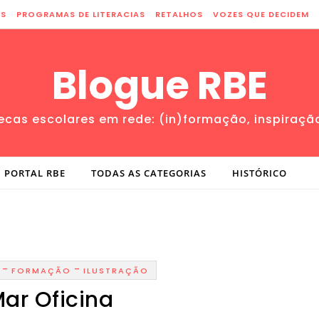
ES
PROGRAMAS DE LITERACIAS
RETALHOS
VOZES QUE DECIDEM
Blogue RBE
tecas escolares em rede: (in)formação, inspiraçã
PORTAL RBE
TODAS AS CATEGORIAS
HISTÓRICO
-
-
FORMAÇÃO
ILUSTRAÇÃO
ar Oficina