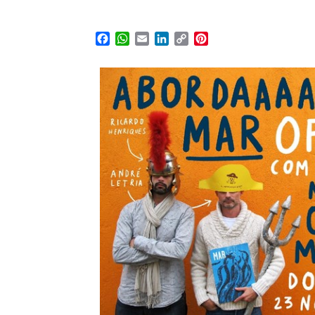
Facebook
WhatsApp
Email
LinkedIn
Copy
Pinterest
Link