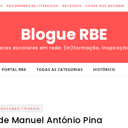
ES
PROGRAMAS DE LITERACIAS
RETALHOS
VOZES QUE DECIDEM
Blogue RBE
tecas escolares em rede: (in)formação, inspiraçã
PORTAL RBE
TODAS AS CATEGORIAS
HISTÓRICO
-
AUTORES
POESIA
de Manuel António Pina