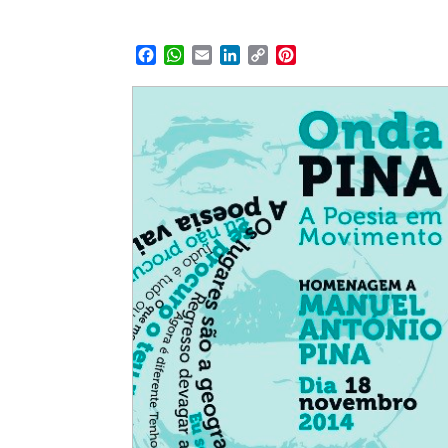
Facebook
WhatsApp
Email
LinkedIn
Copy
Pinterest
Link