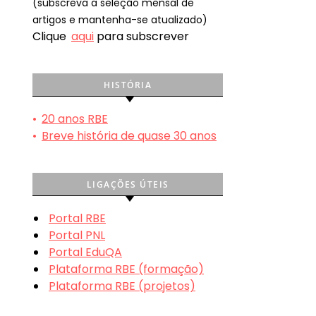
(subscreva a seleção mensal de
artigos e mantenha-se atualizado)
Clique
aqui
para subscrever
HISTÓRIA
•
20 anos RBE
•
Breve história de quase 30 anos
LIGAÇÕES ÚTEIS
Portal RBE
Portal PNL
Portal EduQA
Plataforma RBE (formação)
Plataforma RBE (projetos)