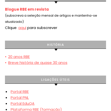
Blogue RBE em revista
(subscreva a seleção mensal de artigos e mantenha-se
atualizado)
Clique
aqui
para subscrever
HISTÓRIA
•
20 anos RBE
•
Breve história de quase 30 anos
LIGAÇÕES ÚTEIS
Portal RBE
Portal PNL
Portal EduQA
Plataforma RBE (formação)