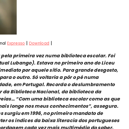
|
|
rnal
Expresso
Download
pela primeira vez numa biblioteca escolar. Foi
ual Lubango). Estava no primeiro ano do Liceu
mediato por aquele sítio. Para grande desgosto,
para o outro. Só voltaria a pôr o pé numa
uldade, em Portugal. Recorda o deslumbramento
 da Biblioteca Nacional, da biblioteca da
veias… “Com uma biblioteca escolar como as que
o mais longe nos meus conhecimentos”, assegura.
es surgiu em 1996, no primeiro mandato de
er os índices da baixa literacia dos portugueses
bordagem cada vez mais multimédia do saber.