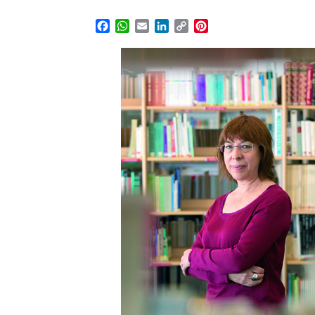
Facebook
WhatsApp
Email
LinkedIn
Copy
Pinterest
Link