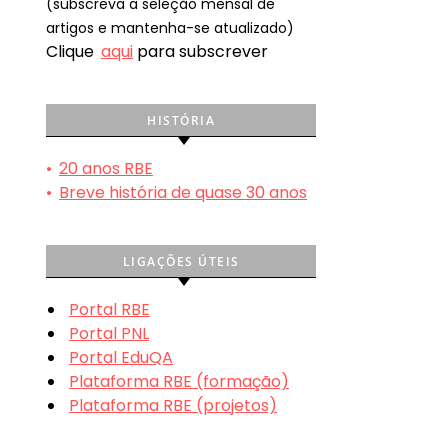
(subscreva a seleção mensal de
artigos e mantenha-se atualizado)
Clique
aqui
para subscrever
HISTÓRIA
•
20 anos RBE
•
Breve história de quase 30 anos
LIGAÇÕES ÚTEIS
Portal RBE
Portal PNL
Portal EduQA
Plataforma RBE (formação)
Plataforma RBE (projetos)