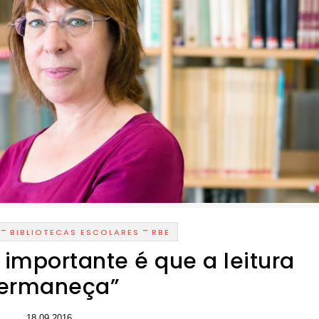
-
-
BIBLIOTECAS ESCOLARES
RBE
 importante é que a leitura
ermaneça”
18.09.2016